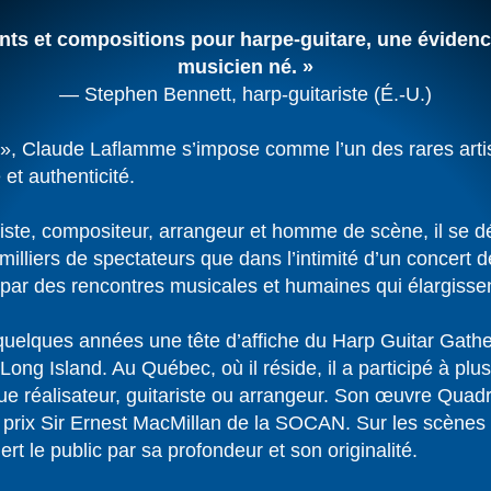
nts et compositions pour harpe-guitare, une évidenc
musicien né. »
— Stephen Bennett, harp-guitariste (É.-U.)
 », Claude Laflamme s’impose comme l’un des rares arti
 et authenticité.
ntiste, compositeur, arrangeur et homme de scène, il se
 milliers de spectateurs que dans l’intimité d’un concert 
e par des rencontres musicales et humaines qui élargisse
 quelques années une tête d’affiche du Harp Guitar Gath
Long Island. Au Québec, où il réside, il a participé à plu
 que réalisateur, guitariste ou arrangeur. Son œuvre Quad
le prix Sir Ernest MacMillan de la SOCAN. Sur les scènes
ert le public par sa profondeur et son originalité.