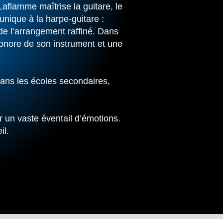
Laflamme maîtrise la guitare, le
unique à la harpe-guitare :
de l’arrangement raffiné. Dans
sonore de son instrument et une
dans les écoles secondaires,
r un vaste éventail d’émotions.
il.